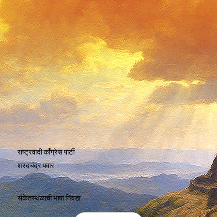
राष्ट्रवादी काँग्रेस पार्टी
शरदचंद्र पवार
संकेतस्थळाची भाषा निवडा