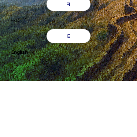
म
मराठी
E
English